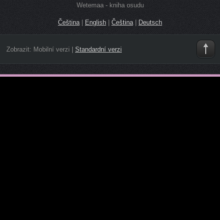
Wetemaa - kniha osudu
Čeština
|
English
|
Čeština
|
Deutsch
Zobrazit:
Mobilní verzi
|
Standardní verzi