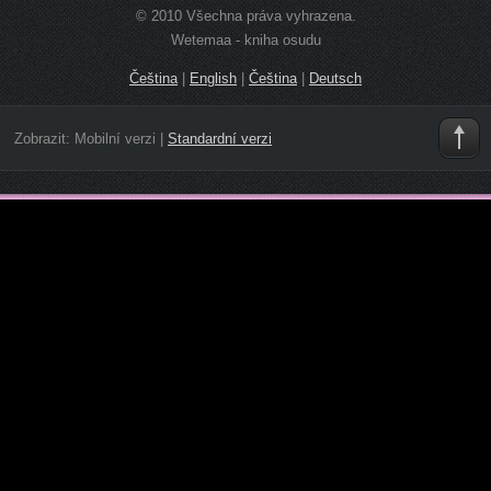
© 2010 Všechna práva vyhrazena.
Wetemaa - kniha osudu
Čeština
|
English
|
Čeština
|
Deutsch
Zobrazit:
Mobilní verzi
|
Standardní verzi