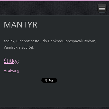
MANTYR
sedlák, u něhož cestou do Dankradu přespávali Rodvin,
Vandryk a Sovíček
Štítky
:
Hrútvang