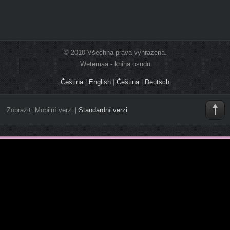
© 2010 Všechna práva vyhrazena.
Wetemaa - kniha osudu
Čeština
|
English
|
Čeština
|
Deutsch
Zobrazit:
Mobilní verzi
|
Standardní verzi