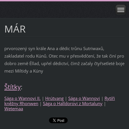
MÁR
prvorozený syn krále Ana a dědic trůnu Sutriwaxů,
zakladatel rodu Kúnů. Otec mu v přesvědčení, že tak činí pro
dobro země Éllad, upřel dědictví, čímž začaly čtyřsetleté boje
mezi Miltidy a Kúny
Štítky
:
Sága o Wannovi II.
|
Hrútvang
|
Sága o Wannovi
|
Rytíři
kněžny Rhonwen
|
Sága o Halldorovi z Mortaluny
|
Wetemaa