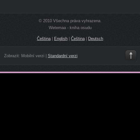
© 2010 Všechna práva vyhrazena.
Wetemaa - kniha osudu
Čeština
|
English
|
Čeština
|
Deutsch
Zobrazit:
Mobilní verzi
|
Standardní verzi