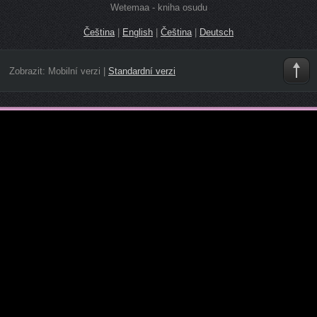
Wetemaa - kniha osudu
Čeština
|
English
|
Čeština
|
Deutsch
Zobrazit:
Mobilní verzi
|
Standardní verzi