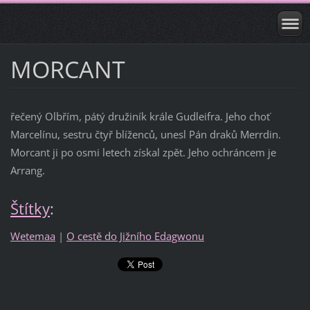
MORCANT
řečený Olbřím, pátý družiník krále Gudleifra. Jeho choť
Marcelínu, sestru čtyř blíženců, unesl Pán draků Merrdin.
Morcant ji po osmi letech získal zpět. Jeho ochráncem je
Arrang.
Štítky
:
Wetemaa
|
O cestě do Jižního Edagwonu