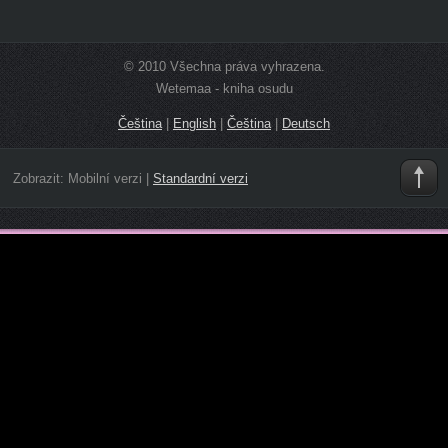
© 2010 Všechna práva vyhrazena.
Wetemaa - kniha osudu
Čeština
|
English
|
Čeština
|
Deutsch
Zobrazit:
Mobilní verzi
|
Standardní verzi