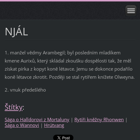
NJÁL
1. manžel vědmy Arambegil; byl posledním mladíkem
kmene Aurixů, který skládal zkoušku dospělosti tak, že měl
získat pírka z kopyt koně létavce. Jemu se dokonce podařilo
koně létavce zkrotit. Později se stal rytířem knížete Olweyna.
2. vnuk předešlého
Štítky
:
Sága o Halldorovi z Mortaluny
|
Rytíři kněžny Rhonwen
|
Sága o Wannovi
|
Hrútvang