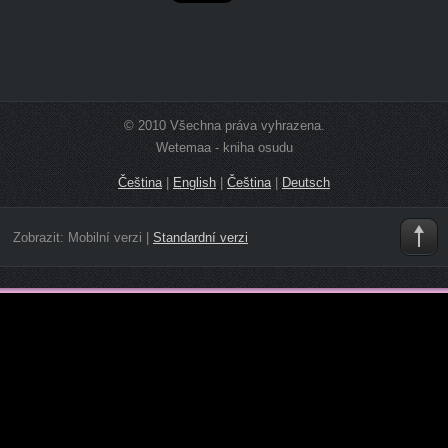
© 2010 Všechna práva vyhrazena.
Wetemaa - kniha osudu
Čeština
|
English
|
Čeština
|
Deutsch
Zobrazit:
Mobilní verzi
|
Standardní verzi