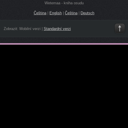
Wetemaa - kniha osudu
Čeština
|
English
|
Čeština
|
Deutsch
Zobrazit:
Mobilní verzi
|
Standardní verzi