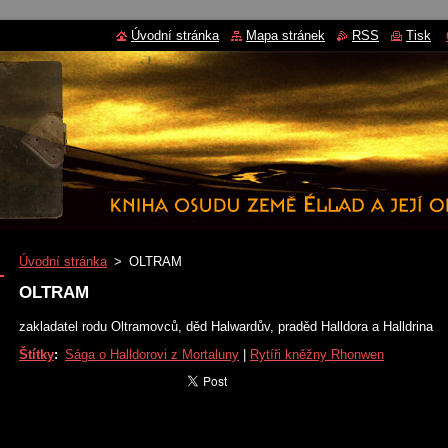
Úvodní stránka
Mapa stránek
RSS
Tisk
Úvodní stránka
>
OLTRAM
OLTRAM
zakladatel rodu Oltramovců, děd Halwardův, praděd Halldora a Halldrina
Štítky
:
Sága o Halldorovi z Mortaluny
|
Rytíři kněžny Rhonwen