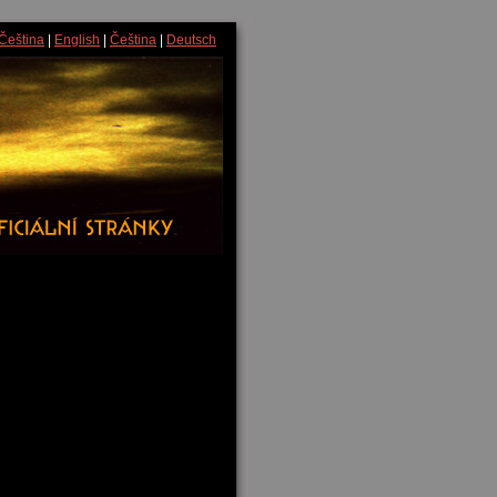
Čeština
|
English
|
Čeština
|
Deutsch