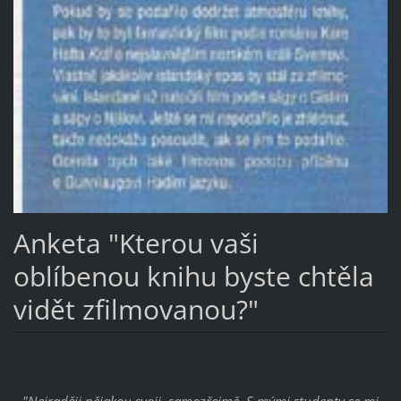
Anketa "Kterou vaši
oblíbenou knihu byste chtěla
vidět zfilmovanou?"
"Nejraději nějakou svoji, samozřejmě. S mými studenty se mi