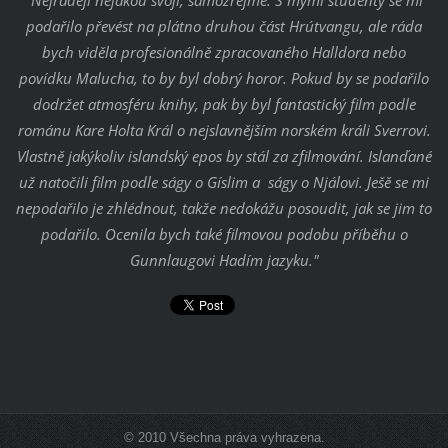
podařilo převést na plátno druhou část Hrútvangu, ale ráda
bych viděla profesionálně zpracovaného Halldora nebo
povídku Malucha, to by byl dobrý horor. Pokud by se podařilo
dodržet atmosféru knihy, pak by byl fantastický film podle
románu Kare Holta Král o nejslavnějším norském králi Sverrovi.
Vlastně jakýkoliv islandský epos by stál za zfilmování. Islanďané
už natočili film podle ságy o Gíslim a ságy o Njálovi. Ješě se mi
nepodařilo je zhlédnout, takže nedokážu posoudit, jak se jim to
podařilo. Ocenila bych také filmovou podobu příběhu o
Gunnlaugovi Hadím jazyku."
© 2010 Všechna práva vyhrazena.