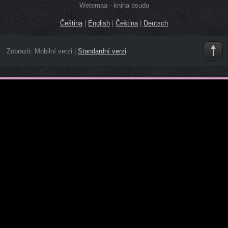
Wetemaa - kniha osudu
Čeština
|
English
|
Čeština
|
Deutsch
Zobrazit:
Mobilní verzi
|
Standardní verzi