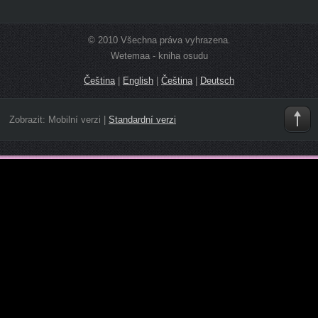
© 2010 Všechna práva vyhrazena.
Wetemaa - kniha osudu
Čeština
|
English
|
Čeština
|
Deutsch
Zobrazit:
Mobilní verzi
|
Standardní verzi