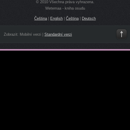
© 2010 Všechna práva vyhrazena.
Wetemaa - kniha osudu
Čeština
|
English
|
Čeština
|
Deutsch
Zobrazit:
Mobilní verzi
|
Standardní verzi