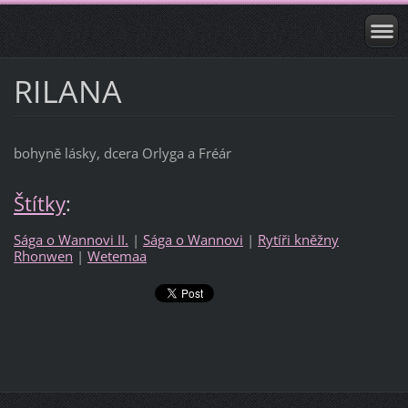
RILANA
bohyně lásky, dcera Orlyga a Fréár
Štítky
:
Sága o Wannovi II.
|
Sága o Wannovi
|
Rytíři kněžny
Rhonwen
|
Wetemaa