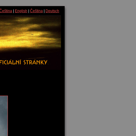
Čeština
|
English
|
Čeština
|
Deutsch