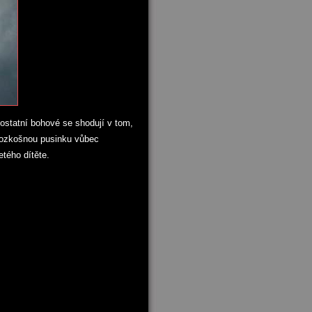
 ostatní bohové se shodují v tom,
 rozkošnou pusinku vůbec
etého dítěte.