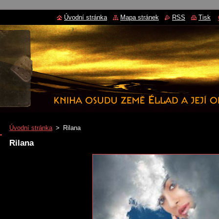
Úvodní stránka
Mapa stránek
RSS
Tisk
Úvodní stránka
>
Rilana
Rilana