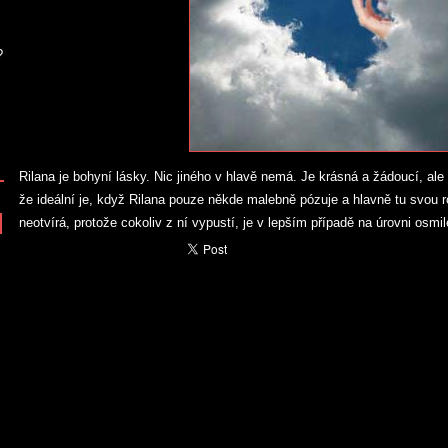
?
Rilana je bohyní lásky. Nic jiného v hlavě nemá. Je krásná a žádoucí, ale
že ideální je, když Rilana pouze někde malebně pózuje a hlavně tu svou
neotvírá, protože cokoliv z ní vypustí, je v lepším případě na úrovni osmil