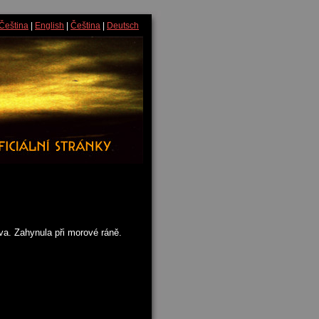
Čeština
|
English
|
Čeština
|
Deutsch
a. Zahynula při morové ráně.