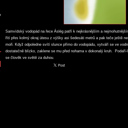
?
Samvídský vodopád na řece Áslég patří k nejkrásnějším a nejmohutněj
řítí přes kolmý okraj útesu z výšky asi šedesáti metrů a pak teče ještě ne
moři. Když odpoledne svítí slunce přímo do vodopádu, vytváří se ve vodní
dostatečně blízko, zaklene se mu před nohama v dokonalý kruh. Podaří-li
se člověk ve světě za duhou.