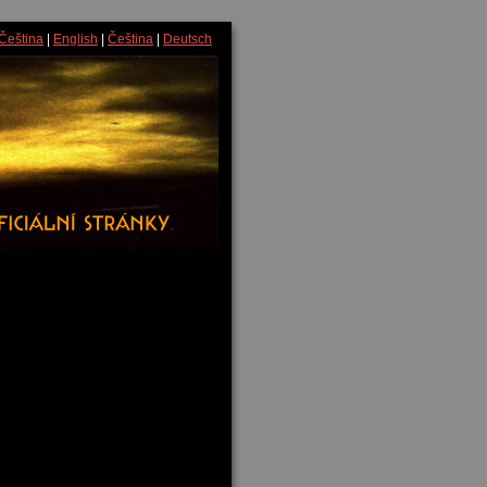
Čeština
|
English
|
Čeština
|
Deutsch