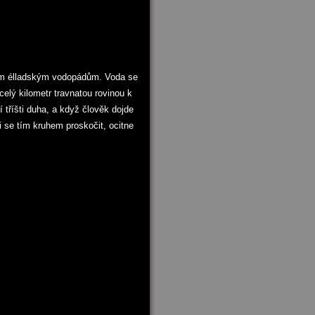
ším élladským vodopádům. Voda se
celý kilometr travnatou rovinou k
 tříšti duha, a když člověk dojde
 se tím kruhem proskočit, ocitne