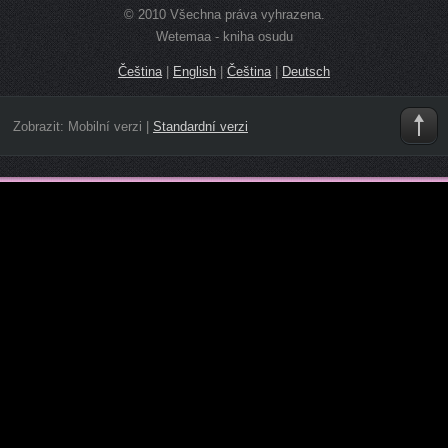
© 2010 Všechna práva vyhrazena.
Wetemaa - kniha osudu
Čeština
|
English
|
Čeština
|
Deutsch
Zobrazit:
Mobilní verzi
|
Standardní verzi