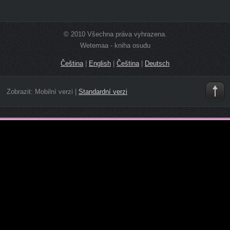
© 2010 Všechna práva vyhrazena.
Wetemaa - kniha osudu
Čeština
|
English
|
Čeština
|
Deutsch
Zobrazit:
Mobilní verzi
|
Standardní verzi