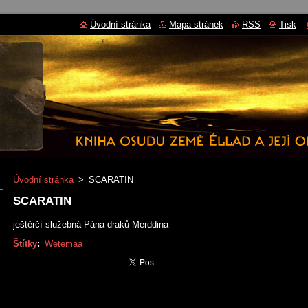
Úvodní stránka
Mapa stránek
RSS
Tisk
Úvodní stránka
>
SCARATIN
SCARATIN
ještěrčí služebná Pána draků Merddina
Štítky
:
Wetemaa