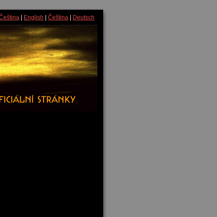
Čeština
|
English
|
Čeština
|
Deutsch