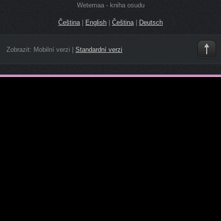
Wetemaa - kniha osudu
Čeština
|
English
|
Čeština
|
Deutsch
Zobrazit:
Mobilní verzi
|
Standardní verzi