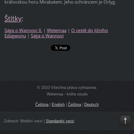
královskou horu Mirabatem. Jeho ochráncem je Orlyg.
Štítky
:
Sága o Wannovi II.
|
Wetemaa
|
O cestě do Jižního
Edagwonu
|
Sága o Wannovi
© 2010 Všechna práva vyhrazena.
Wetemaa - kniha osudu
Čeština
|
English
|
Čeština
|
Deutsch
Zobrazit:
Mobilní verzi
|
Standardní verzi