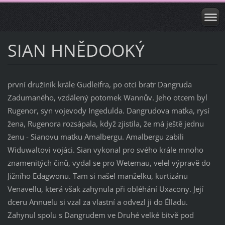
SIAN HNĚDOOKÝ
první družiník krále Gudleifra, po otci bratr Dangruda
Zadumaného, vzdálený potomek Wannův. Jeho otcem byl
Rugenor, syn vojevody Ingedulda. Dangrudova matka, rysí
žena, Rugenora rozsápala, když zjistila, že má ještě jednu
ženu - Sianovu matku Amalbergu. Amalbergu zabili
Widuwaltovi vojáci. Sian vykonal pro svého krále mnoho
znamenitých činů, vydal se pro Wetemau, velel výpravě do
Jižního Edagwonu. Tam si našel manželku, kurtizánu
Venavellu, která však zahynula při obléhání Uxacony. Její
dceru Annuelu si vzal za vlastní a odvezl ji do Élladu.
Zahynul spolu s Dangrudem ve Druhé velké bitvě pod