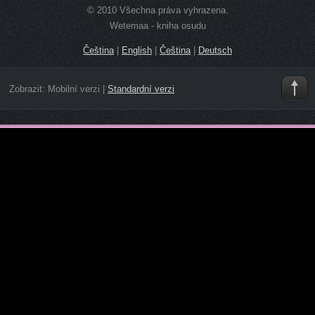
© 2010 Všechna práva vyhrazena.
Wetemaa - kniha osudu
Čeština
|
English
|
Čeština
|
Deutsch
Zobrazit:
Mobilní verzi
|
Standardní verzi