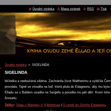
Úvodní stránka
Mapa stránek
RSS
Tisk
Úvodní stránka
>
SIGELINDA
SIGELINDA
léčitelka a nedoučená vědma. Zachránila život Waltherimu a vyléčila Čern
provdala. Tajně se vloudila na loď, která plula do Edagwonu, aby mu byla
Élladu se s Baldem usadila na Sergellu a porodila mu pět dětí. Krom to
Annuelu.
Štítky
:
Sága o Wannovi II.
|
Wetemaa
|
O cestě do Jižního Edagwonu