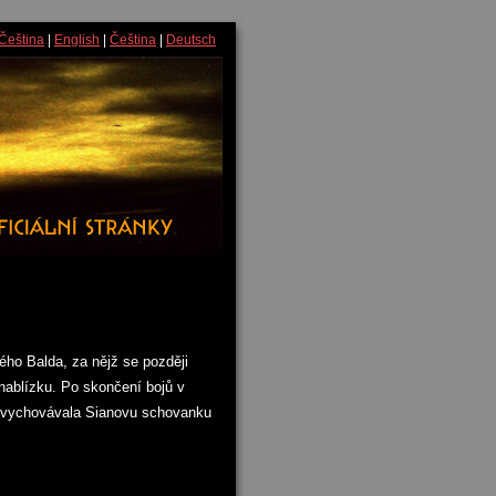
Čeština
|
English
|
Čeština
|
Deutsch
ého Balda, za nějž se později
 nablízku. Po skončení bojů v
ho vychovávala Sianovu schovanku