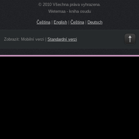
© 2010 Všechna práva vyhrazena.
Wetemaa - kniha osudu
Čeština
|
English
|
Čeština
|
Deutsch
Zobrazit:
Mobilní verzi
|
Standardní verzi