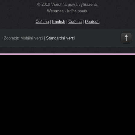
© 2010 Všechna práva vyhrazena.
Wetemaa - kniha osudu
Čeština
|
English
|
Čeština
|
Deutsch
Zobrazit:
Mobilní verzi
|
Standardní verzi