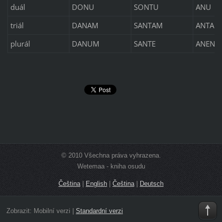
duál
DONU
SONTU
ANU
triál
DANAM
SANTAM
ANTAM
plurál
DANUM
SANTE
ANENT
© 2010 Všechna práva vyhrazena.
Wetemaa - kniha osudu
Čeština
|
English
|
Čeština
|
Deutsch
Zobrazit:
Mobilní verzi
|
Standardní verzi