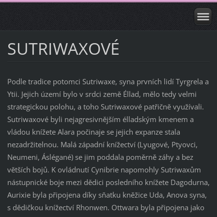
SUTRIWAXOVÉ
Podle tradice potomci Sutriwaxe, syna prvních lidí Tyrgrela a
Ytii. Jejich území bylo v srdci země Éllad, mělo tedy velmi
strategickou polohu, a toho Sutriwaxové patřičně využívali.
Sutriwaxové byli nejagresivnějším élladským kmenem a
vládou knížete Alara počinaje se jejich expanze stala
nezadržitelnou. Malá západní knížectví (Lyugové, Ptyovci,
Neumeni, Áslégané) se jim poddala poměrně záhy a bez
větších bojů. K ovládnutí Cynibrie napomohly Sutriwaxům
nástupnické boje mezi dědici posledního knížete Dagodurna,
Aurixie byla připojena díky sňatku kněžice Uda, Anova syna,
s dědičkou knížectví Rhonwen. Ottwara byla připojena jako