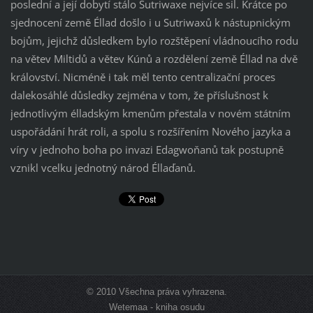
poslední a její dobytí stálo Sutriwaxe nejvíce sil. Krátce po
sjednocení země Éllad došlo i u Sutriwaxů k nástupnickým
bojům, jejichž důsledkem bylo rozštěpení vládnoucího rodu
na větev Miltidů a větev Kúnů a rozdělení země Éllad na dvě
království. Nicméně i tak měl tento centralizační proces
dalekosáhlé důsledky zejména v tom, že příslušnost k
jednotlivým élladským kmenům přestala v novém státním
uspořádání hrát roli, a spolu s rozšířením Nového jazyka a
víry v jednoho boha po invazi Edagwoňanů tak postupně
vznikl vcelku jednotný národ Éllaďanů.
© 2010 Všechna práva vyhrazena.
Wetemaa - kniha osudu