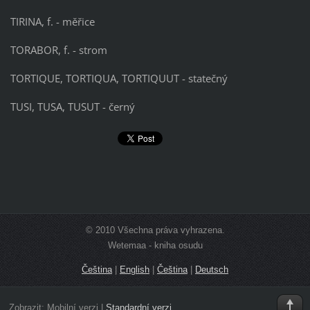
TIRINA, f. - měřice
TORABOR, f. - strom
TORTIQUE, TORTIQUA, TORTIQUUT - statečný
TUSI, TUSA, TUSUT - černý
© 2010 Všechna práva vyhrazena.
Wetemaa - kniha osudu
Čeština
|
English
|
Čeština
|
Deutsch
Zobrazit:
Mobilní verzi
|
Standardní verzi