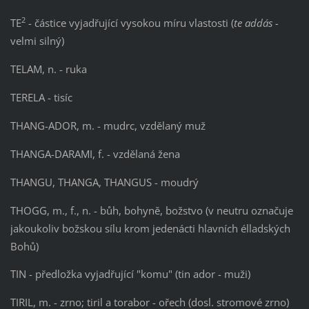
2
TE
- částice vyjadřující vysokou míru vlastosti (
te addás -
velmi silný)
TELAM, n. - ruka
TERELA - tisíc
THANG-ADOR, m. - mudrc, vzdělaný muž
THANGA-DARAMI, f. - vzdělaná žena
THANGU, THANGA, THANGUS - moudrý
THOGG, m., f., n. - bůh, bohyně, božstvo (v neutru označuje
jakoukoliv božskou sílu krom jedenácti hlavních élladských
Bohů)
TIN - předložka vyjadřující "komu" (tin ador - muži)
TIRIL, m. - zrno; tiril a torabor - ořech (dosl. stromové zrno)