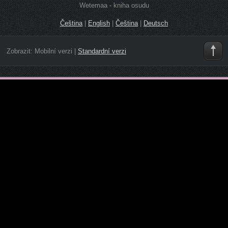
Wetemaa - kniha osudu
Čeština
|
English
|
Čeština
|
Deutsch
Zobrazit:
Mobilní verzi
|
Standardní verzi