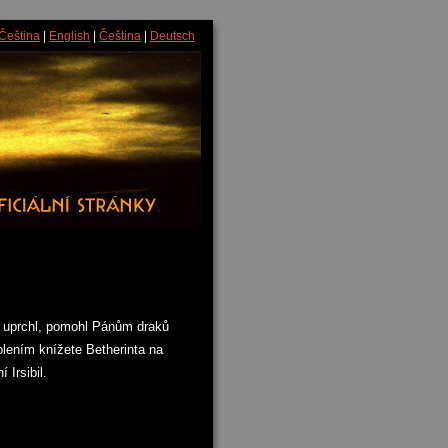
Čeština
|
English
|
Čeština
|
Deutsch
í uprchl, pomohl Pánům draků
olením knížete Betherinta na
Irsibil.