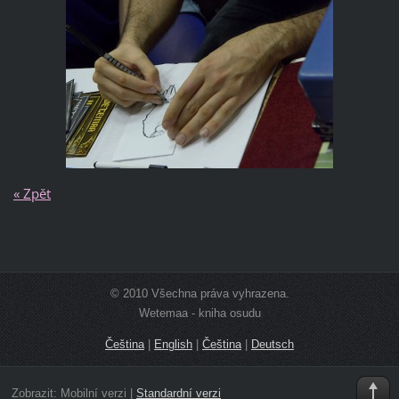
« Zpět
© 2010 Všechna práva vyhrazena.
Wetemaa - kniha osudu
Čeština
|
English
|
Čeština
|
Deutsch
Zobrazit:
Mobilní verzi
|
Standardní verzi