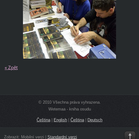
« Zpět
© 2010 Všechna práva vyhrazena.
Wetemaa - kniha osudu
Čeština
|
English
|
Čeština
|
Deutsch
Zobrazit:
Mobilní verzi
|
Standardní verzi