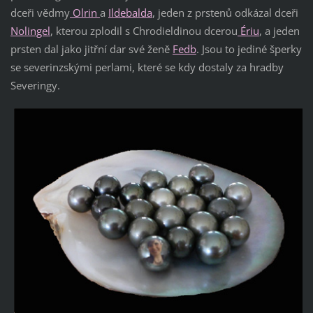
dceři vědmy
Olrin
a
Ildebalda
, jeden z prstenů odkázal dceři
Nolingel
, kterou zplodil s Chrodieldinou dcerou
Ériu
, a jeden
prsten dal jako jitřní dar své ženě
Fedb
. Jsou to jediné šperky
se severinzskými perlami, které se kdy dostaly za hradby
Severingy.