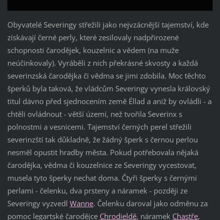
Obyvatelé Severingy střežili jako nejvzácnější tajemství, kde
získávají černé perly, které zesilovaly nadpřirozené
schopnosti čarodějek, kouzelnic a vědem (na muže
neúčinkovaly). Vyráběli z nich překrásné skvosty a každá
severinzská čarodějka či vědma se jimi zdobila. Moc těchto
šperků byla taková, že vládcům Severingy vynesla královský
titul dávno před sjednocením země Éllad a aniž by ovládli - a
chtěli ovládnout - větší území, než tvořila Severinx s
polnostmi a vesnicemi. Tajemství černých perel střežili
severinzští tak důkladně, že žádný šperk s černou perlou
nesměl opustit hradby města. Pokud potřebovala nějaká
čarodějka, vědma či kouzelnice ze Severingy vycestovat,
musela tyto šperky nechat doma. Čtyři šperky s černými
perlami - čelenku, dva prsteny a náramek - později ze
Severingy vyzvedl
Wanne
. Čelenku daroval jako odměnu za
pomoc legartské čarodějce
Chrodieldě
, náramek
Chastře
,