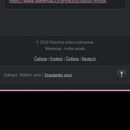
https://www.wetemaa.cz/products/saxulf-miltid/
© 2010 Všechna práva vyhrazena.
Wetemaa - kniha osudu
Čeština
|
English
|
Čeština
|
Deutsch
Zobrazit:
Mobilní verzi
|
Standardní verzi