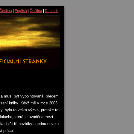
Čeština
|
English
|
Čeština
|
Deutsch
ka musí být vypointovaná, předem
psaní knihy. Když mě v roce 2003
, byla to velká výzva, protože to
 Malucha, která je uváděna mezi
 další tři povídky a jednu novelu
í práce.