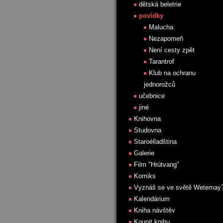
dětská beletrie
povídky
Malucha
Nezapomeň
Není cesty zpět
Tarantrof
Klub na ochranu
jednorožců
učebnice
jiné
Knihovna
Studovna
Staroélladština
Galerie
Film "Hrútvang"
Komiks
Vyznáš se ve světě Wetemay
Kalendárium
Kniha návštěv
Koupit knihu