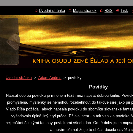
Úvodní stránka
Mapa stránek
RSS
Tisk
Úvodní stránka
>
Adam Andres
>
povídky
Povídky
Napsat dobrou povídku je mnohem těžší než napsat dobrou knihu. Povíd
promyšlená, myšlenky se nemohou rozeběhnout do takové šíře jako při 
Vlado Ríša požádal, abych napsala povídku do sborníku slovanské fantasy
vyžadovalo úplně jiný styl práce. Přijala jsem - a tak vznikla povídka
nejlepšími českými fantasy povídkami všech dob. Od té doby jsem napsala
a musím přiznat že je to občas docela osvěžujíc