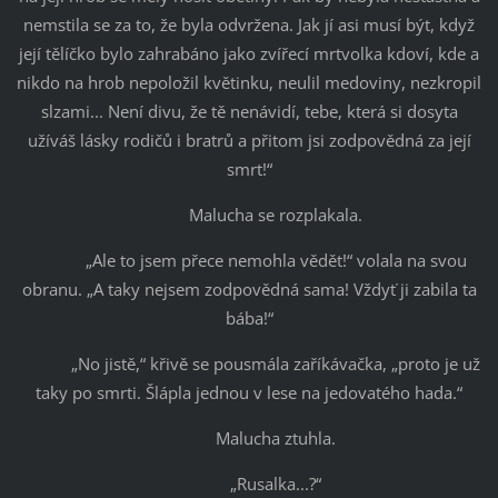
nemstila se za to, že byla odvržena. Jak jí asi musí být, když
její tělíčko bylo zahrabáno jako zvířecí mrtvolka kdoví, kde a
nikdo na hrob nepoložil květinku, neulil medoviny, nezkropil
slzami... Není divu, že tě nenávidí, tebe, která si dosyta
užíváš lásky rodičů i bratrů a přitom jsi zodpovědná za její
smrt!“
Malucha se rozplakala.
„Ale to jsem přece nemohla vědět!“ volala na svou
obranu. „A taky nejsem zodpovědná sama! Vždyť ji zabila ta
bába!“
„No jistě,“ křivě se pousmála zaříkávačka, „proto je už
taky po smrti. Šlápla jednou v lese na jedovatého hada.“
Malucha ztuhla.
„Rusalka...?“