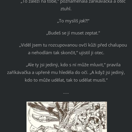
„To záleží na tobě,“ poznamenala zaříkávačka a otec
ztuhl.
„To myslíš
jak
?!“
„Budeš se jí muset zeptat.“
„Viděl jsem tu rozcupovanou ovčí kůži před chalupou
a nehodlám tak skončit,“ ujistil ji otec.
„Ale ty jsi jediný, kdo s ní může mluvit,“ pravila
zaříkávačka a upřeně mu hleděla do očí. „A když jsi jediný,
kdo to může udělat, tak to udělat musíš.“
.....