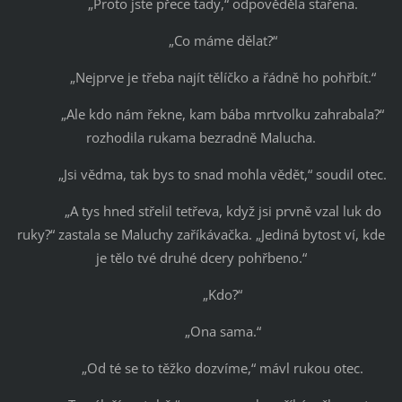
„Proto jste přece tady,“ odpověděla stařena.
„Co máme dělat?“
„Nejprve je třeba najít tělíčko a řádně ho pohřbít.“
„Ale kdo nám řekne, kam bába mrtvolku zahrabala?“
rozhodila rukama bezradně Malucha.
„Jsi vědma, tak bys to snad mohla vědět,“ soudil otec.
„A tys hned střelil tetřeva, když jsi prvně vzal luk do
ruky?“ zastala se Maluchy zaříkávačka. „Jediná bytost ví, kde
je tělo tvé druhé dcery pohřbeno.“
„Kdo?“
„Ona sama.“
„Od té se to těžko dozvíme,“ mávl rukou otec.