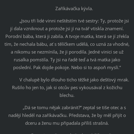
Zaříkávačka kývla.
„Jsou tři lidé vinni neštěstím tvé sestry: Ty, protože jsi
jí dala vzniknout a protože jsi jí na tvář vtiskla znamení.
Porodní bába, která ji zabila. A tvoje matka, která se jí zřekla
tím, že nechala bábu, ať s tělíčkem udělá, co uzná za vhodné,
a nikomu se nezmínila, že ji porodila. Jedné vinici se už
rusalka pomstila. Ty jsi na řadě teď a tvá matka jako
poslední. Pak dojde pokoje. Nebo si to aspoň myslí.“
V chalupě bylo dlouho ticho těžké jako dešťový mrak.
Rušilo ho jen to, jak si otcův pes vykousával z kožichu
blechu.
„Dá se tomu nějak zabránit?“ zeptal se tiše otec a s
nadějí hleděl na zaříkávačku. Představa, že by měl přijít o
dceru a ženu mu připadala příliš strašná.