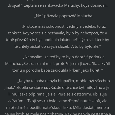
dvojčat?“ zeptala se zaříkávačka Maluchy, když dosnídali.
„Ne,“ přiznala popravdě Malucha.
„Protože máš schopnosti vědmy a vědělas to už
tenkrát. Kdyby ses zla nezbavila, bylo by nebezpečí, že v
tobě převáží a ty bys podlehla lákání nečistých sil, které by
tě chtěly získat do svých služeb. A to by bylo zlé.“
„Nemyslím, že teď by to bylo dobré,“ podotkla
Malucha. „Sestra se mi mstí, protože jsem ji označila a kvůli
tomu jí porodní bába zakroutila krkem jako kuřeti.“
„Kdyby ta bába nebyla hlupačka, mohlo být všechno
jinak,“ zlobila se stařena. „Každé dítě chce být milováno a je-
li mu láska odpírána, je zlé. Pere se s ostatními, ubližuje
zvířatům... Tvoji sestru bylo samozřejmě nutné zabít, ale
napřed měla pocítit mateřskou lásku. Měla dostat jméno a
na její hrob se měly nosit obětiny. Pak by nebyla nešťastná a