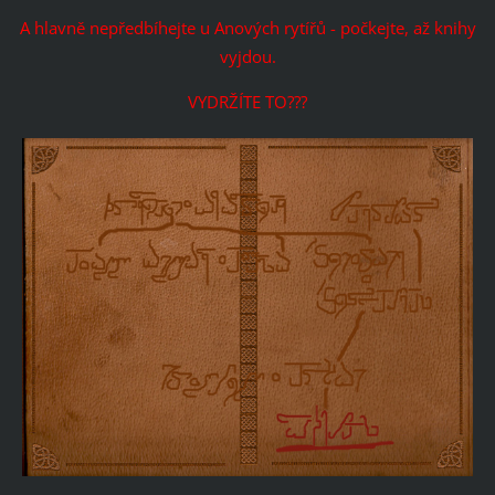
A hlavně nepředbíhejte u Anových rytířů - počkejte, až knihy
vyjdou.
VYDRŽÍTE TO???