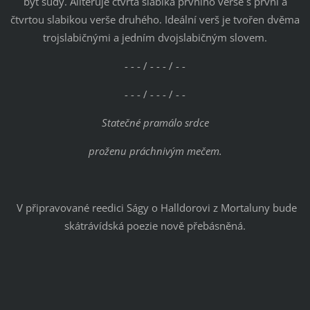
být sudý. Aliteruje čtvrtá slabika prvního verše s první a
čtvrtou slabikou verše druhého. Ideální verš je tvořen dvěma
trojslabičnými a jedním dvojslabičným slovem.
- - - / - - - / - -
- - - / - - - / - -
Statečné pramálo srdce
proženu práchnivým mečem.
V připravované reedici Ságy o Halldorovi z Mortaluny bude
skátrávídská poezie nově přebásněná.