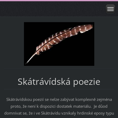
Skátrávídská poezie
Skátrávídskou poezií se nelze zabývat komplexně zejména
proto, že není k dispozici dostatek materiálu. Je důod
domnívat se, že i ve Skátrávídu vznikaly hrdinské eposy typu