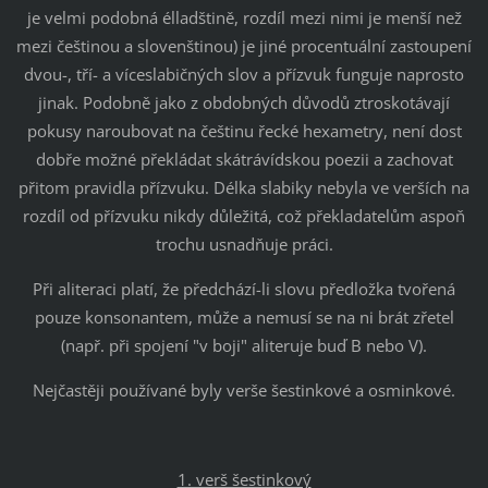
je velmi podobná élladštině, rozdíl mezi nimi je menší než
mezi češtinou a slovenštinou) je jiné procentuální zastoupení
dvou-, tří- a víceslabičných slov a přízvuk funguje naprosto
jinak. Podobně jako z obdobných důvodů ztroskotávají
pokusy naroubovat na češtinu řecké hexametry, není dost
dobře možné překládat skátrávídskou poezii a zachovat
přitom pravidla přízvuku. Délka slabiky nebyla ve verších na
rozdíl od přízvuku nikdy důležitá, což překladatelům aspoň
trochu usnadňuje práci.
Při aliteraci platí, že předchází-li slovu předložka tvořená
pouze konsonantem, může a nemusí se na ni brát zřetel
(např. při spojení "v boji" aliteruje buď B nebo V).
Nejčastěji používané byly verše šestinkové a osminkové.
1. verš šestinkový