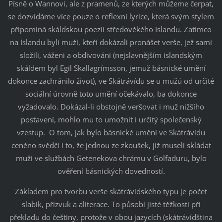
Písně o Wannovi, ale z pramenů, ze kterých můžeme čerpat,
se dozvídáme více pouze o reflexní lyrice, která svým stylem
připomíná skáldskou poezii středověkého Islandu. Zatímco
na Islandu byli muži, kteří dokázali pronášet verše, jež sami
složili, váženi a obdivováni (nejslavnějším islandským
skáldem byl Egil Skallagrímsson, jemuž básnické umění
dokonce zachránilo život), ve Skátrávídu se u mužů od určité
sociální úrovně toto umění očekávalo, ba dokonce
vyžadovalo. Dokázal-li obstojně veršovat i muž nižšího
postavení, mohlo mu to umožnit i určitý společenský
vzestup. O tom, jak bylo básnické umění ve Skátrávídu
ceněno svědčí i to, že jednou ze zkoušek, již museli skládat
muži ve službách Getenekova chrámu v Golfaduru, bylo
ověření básnických dovedností.
Základem pro tvorbu verše skátrávídského typu je počet
slabik, přízvuk a aliterace. To působí jisté těžkosti při
překladu do češtiny, protože v obou jazycích (skátrávídština