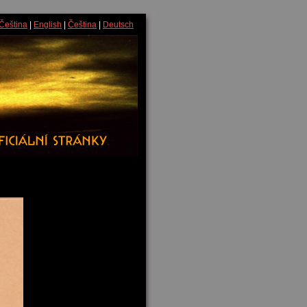
Čeština
|
English
|
Čeština
|
Deutsch