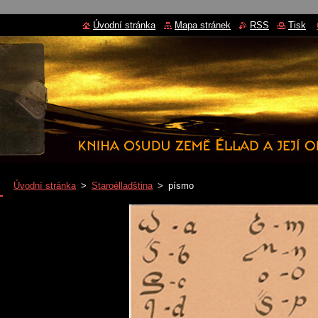
Úvodní stránka
Mapa stránek
RSS
Tisk
Úvodní stránka
>
Staroélladština
>
písmo