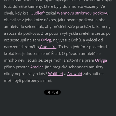
totiž důležité kameny, které byly do amuletů vsazeny. Ve
chvíli, kdy král
Gudleifr
získal
Wannovu
stříbrnou podkovu
,
objevil se v jeho knize nákres, jak upevnit podkovu a oba
amulety do svícnu tak, aby měsíční záře procházela kameny
a rozzářila podkovu. Z té potom vytryskla světelná cesta, po
níž sestoupil na zem
Orlyg
, nejvyšší z Bohů, a vyléčil od
narození chromého
Gudleifra
. To bylo jedním z posledních
kroků ke sjednocení země Éllad. O původu amuletů se
mnoho neví, soudí se, že je mohl zhotovit na přání
Orlyga
přímo praotec
Amaler
. Jiné magické schopnosti amulety
nikdy neprojevily a když
Waltheri
a
Arnwald
zahynuli na
moři, byli pohřbeny s nimi.