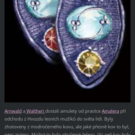
Arnwald
a
Waltheri
dostali amulety od praotce
Amalera
při
odchodu z Hvozdu lesních mužíků do světa lidí. Byly
zhotoveny z modročerného kovu, ale jaké přesně kov to byl,
není známo. Možná to bylo obyčejné železo. Víc než kov byly