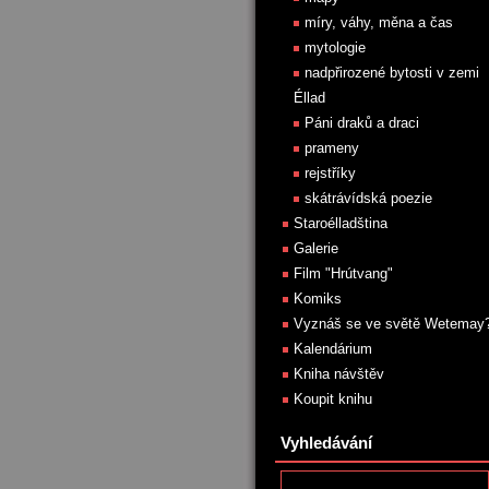
míry, váhy, měna a čas
mytologie
nadpřirozené bytosti v zemi
Éllad
Páni draků a draci
prameny
rejstříky
skátrávídská poezie
Staroélladština
Galerie
Film "Hrútvang"
Komiks
Vyznáš se ve světě Wetemay
Kalendárium
Kniha návštěv
Koupit knihu
Vyhledávání