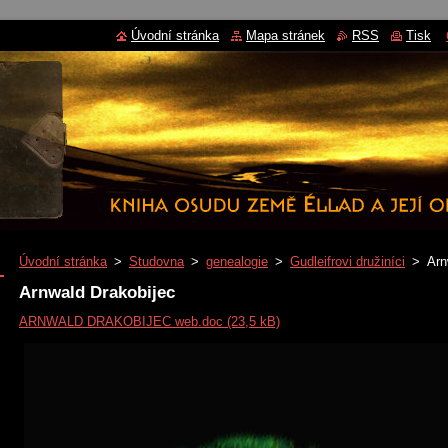
Úvodní stránka
Mapa stránek
RSS
Tisk
Úvodní stránka
>
Studovna
>
genealogie
>
Gudleifrovi družiníci
>
Arn
Arnwald Drakobijec
ARNWALD DRAKOBIJEC web.doc (23,5 kB)