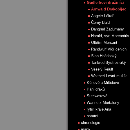
Gudleifrovi družiníci
Arnwald Drakobijec
Asgeirr Lékař
Černý Bald
Dangrud Zadumaný
Harald, syn Morcantův
Olbřím Morcant
Randwulf Vlčí čenich
Sian Hnědooký
Tankred Bystrozraký
Veselý Reiulf
Waltheri Lesní mužík
Kúnové a Miltidové
Páni draků
Sutriwaxové
Wanne z Mortaluny
rytíři krále Ana
ostatní
chronologie
mapy