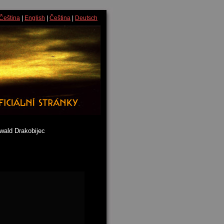
Čeština
|
English
|
Čeština
|
Deutsch
wald Drakobijec