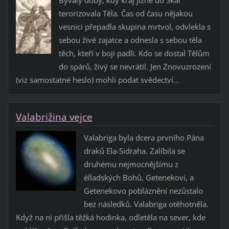
terorizovala Těla. Čas od času nějakou
vesnici přepadla skupina mrtvol, odvlekla s
sebou živé zajatce a odnesla s sebou těla
těch, kteří v boji padli. Kdo se dostal Tělům
do spárů, živý se nevrátil. Jen Znovuzrození
(viz samostatné heslo) mohli podat svědectví...
Valabrižina vejce
Valabriga byla dcera prvního Pána
draků Ela-Sidraha. Zalíbila se
druhému nejmocnějšímu z
élladských Bohů, Getenekovi, a
Getenekovo pobláznění nezůstalo
bez následků. Valabriga otěhotněla.
Když na ni přišla těžká hodinka, odletěla na sever, kde