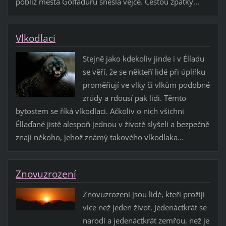
poblíž města Golfaduru snesla vejce. Cestou zpátky...
Vlkodlaci
Stejně jako kdekoliv jinde i v Élladu
se věří, že se někteří lidé při úplňku
proměňují ve vlky či vlkům podobné
zrůdy a rdousí pak lidi. Těmto
bytostem se říká vlkodlaci. Ačkoliv o nich všichni
Éllaďané jistě alespoň jednou v životě slyšeli a bezpečně
znají někoho, jehož známý takového vlkodlaka...
Znovuzrození
Znovuzrození jsou lidé, kteří prožijí
více než jeden život. Jedenáctkrát se
narodí a jedenáctkrát zemřou, než je