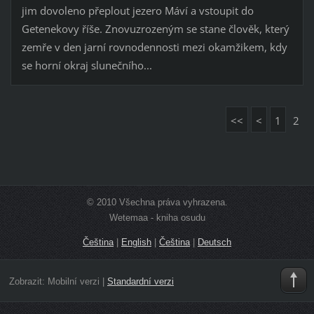
jim dovoleno přeplout jezero Máví a vstoupit do
Getenekovy říše. Znovuzrozeným se stane člověk, který
zemře v den jarní rovnodennosti mezi okamžikem, kdy
se horní okraj slunečního...
<<
<
1
2
© 2010 Všechna práva vyhrazena.
Wetemaa - kniha osudu
Čeština
|
English
|
Čeština
|
Deutsch
Zobrazit:
Mobilní verzi
|
Standardní verzi