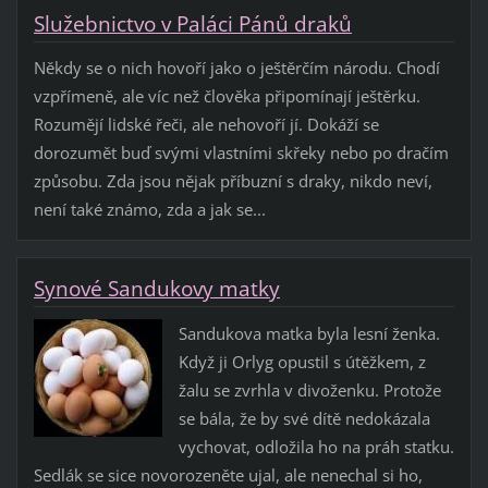
Služebnictvo v Paláci Pánů draků
Někdy se o nich hovoří jako o ještěrčím národu. Chodí
vzpřímeně, ale víc než člověka připomínají ještěrku.
Rozumějí lidské řeči, ale nehovoří jí. Dokáží se
dorozumět buď svými vlastními skřeky nebo po dračím
způsobu. Zda jsou nějak příbuzní s draky, nikdo neví,
není také známo, zda a jak se...
Synové Sandukovy matky
Sandukova matka byla lesní ženka.
Když ji Orlyg opustil s útěžkem, z
žalu se zvrhla v divoženku. Protože
se bála, že by své dítě nedokázala
vychovat, odložila ho na práh statku.
Sedlák se sice novorozeněte ujal, ale nenechal si ho,