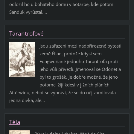
odložil ho u bohatého domu v Sotarbě, kde potom
Sanduk vyrůstal....
Tarantrofové
Jsou zařazeni mezi nadpřirozené bytosti
země Éllad, protože kdysi sem
Edagwoňané jednoho Tarantrofa proti
jeho vůli přivezli. Jmenoval se Odonet a
byl to grošák. Je dobře možné, že jeho
potomci žijí kdesi v jižních pláních
Attérwidu, neboť se vypráví, že se do něj zamilovala
jedna dívka, ale...
Těla
Bývaly doby, kdy kraj jižně do Skal