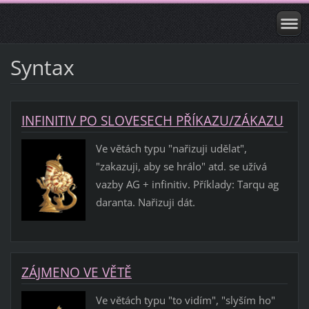
Syntax
INFINITIV PO SLOVESECH PŘÍKAZU/ZÁKAZU
Ve větách typu "nařizuji udělat",
"zakazuji, aby se hrálo" atd. se užívá
vazby AG + infinitiv. Příklady: Tarqu ag
daranta. Nařizuji dát.
ZÁJMENO VE VĚTĚ
Ve větách typu "to vidím", "slyším ho"