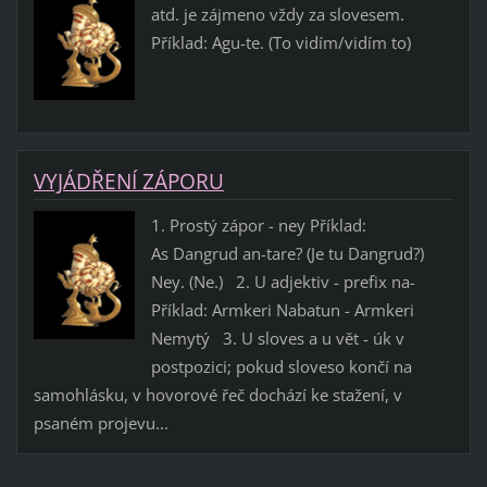
atd. je zájmeno vždy za slovesem.
Příklad: Agu-te. (To vidím/vidím to)
VYJÁDŘENÍ ZÁPORU
1. Prostý zápor - ney Příklad:
As Dangrud an-tare? (Je tu Dangrud?)
Ney. (Ne.) 2. U adjektiv - prefix na-
Příklad: Armkeri Nabatun - Armkeri
Nemytý 3. U sloves a u vět - úk v
postpozici; pokud sloveso končí na
samohlásku, v hovorové řeč dochází ke stažení, v
psaném projevu...