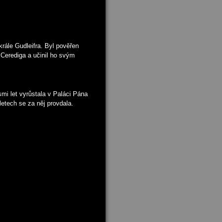
krále Gudleifra. Byl pověřen
 Cerediga a učinil ho svým
mi let vyrůstala v Paláci Pána
 letech se za něj provdala.