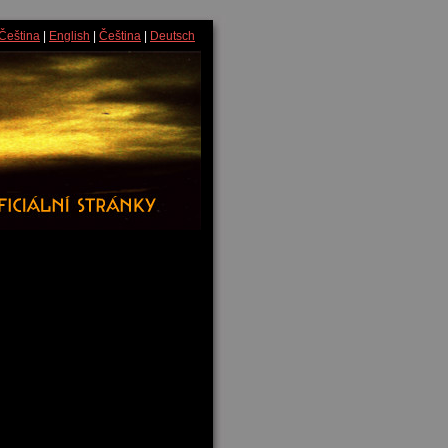
Čeština
|
English
|
Čeština
|
Deutsch