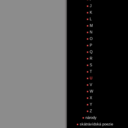
J
K
L
M
N
O
P
Q
R
S
T
U
V
W
X
Y
Z
národy
skátrávídská poezie