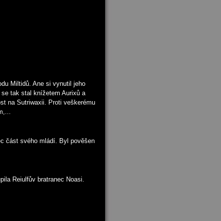
du Miltidů. Ane si vynutil jeho
se tak stal knížetem Aurixů a
st na Sutriwaxii. Proti veškerému
,...
jec část svého mládí. Byl pověšen
pila Reiulfův bratranec Noasi.