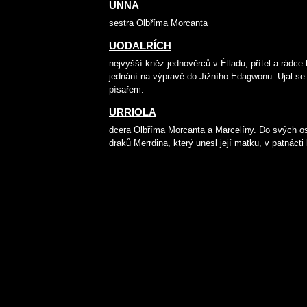
UNNA
sestra Olbříma Morcanta
UODALRÍCH
nejvyšší kněz jednověrců v Élladu, přítel a rádce 
jednání na výpravě do Jižního Edagwonu. Ujal se
písařem.
URRIOLA
dcera Olbříma Morcanta a Marcelíny. Do svých os
draků Merrdina, který unesl její matku, v patnácti