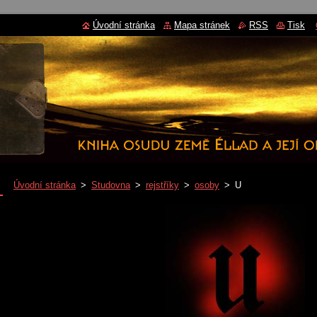
Úvodní stránka
Mapa stránek
RSS
Tisk
Úvodní stránka
>
Studovna
>
rejstříky
>
osoby
>
U