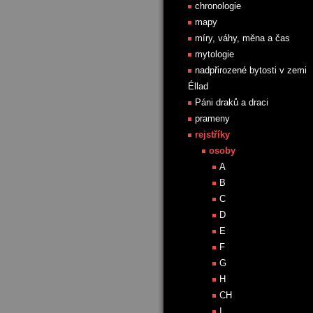
chronologie
mapy
míry, váhy, měna a čas
mytologie
nadpřirozené bytosti v zemi
Éllad
Páni draků a draci
prameny
rejstříky
osoby
A
B
C
D
E
F
G
H
CH
I