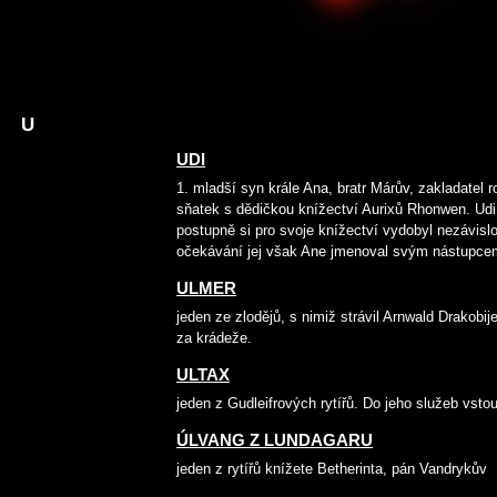
U
UDI
1. mladší syn krále Ana, bratr Márův, zakladatel ro
sňatek s dědičkou knížectví Aurixů Rhonwen. Udi 
postupně si pro svoje knížectví vydobyl nezávislo
očekávání jej však Ane jmenoval svým nástupcem
ULMER
jeden ze zlodějů, s nimiž strávil Arnwald Drakobi
za krádeže.
ULTAX
jeden z Gudleifrových rytířů. Do jeho služeb vstou
ÚLVANG Z LUNDAGARU
jeden z rytířů knížete Betherinta, pán Vandrykův